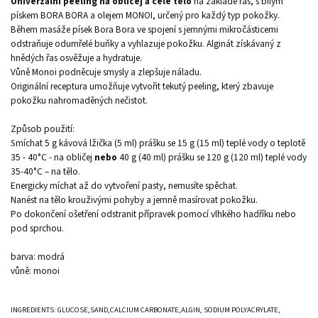
Univerzální peeling na obličej a celé tělo
na základě řas, s bílým
pískem BORA BORA a olejem MONOI, určený pro každý typ pokožky.
Během masáže písek Bora Bora ve spojení s jemnými mikročásticemi
odstraňuje odumřelé buňky a vyhlazuje pokožku. Alginát získávaný z
hnědých řas osvěžuje a hydratuje.
Vůně Monoi podněcuje smysly a zlepšuje náladu.
Originální receptura umožňuje vytvořit tekutý peeling, který zbavuje
pokožku nahromaděných nečistot.
Způsob použití:
Smíchat 5 g kávová lžička (5 ml) prášku se 15 g (15 ml) teplé vody o teplotě
35 - 40°C - na obličej
nebo
40 g (40 ml) prášku se 120 g (120 ml) teplé vody
35-40°C – na tělo.
Energicky míchat až do vytvoření pasty, nemusíte spěchat.
Nanést na tělo krouživými pohyby a jemně masírovat pokožku.
Po dokončení ošetření odstranit přípravek pomocí vlhkého hadříku nebo
pod sprchou.
barva: modrá
vůně: monoi
INGREDIENTS: GLUCOSE,SAND,CALCIUM CARBONATE,ALGIN, SODIUM POLYACRYLATE,