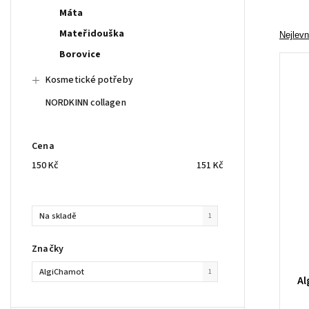
Máta
Mateřidouška
Nejlevn
Borovice
Kosmetické potřeby
NORDKINN collagen
Cena
150
Kč
151
Kč
Na skladě
1
Značky
AlgiChamot
1
Al