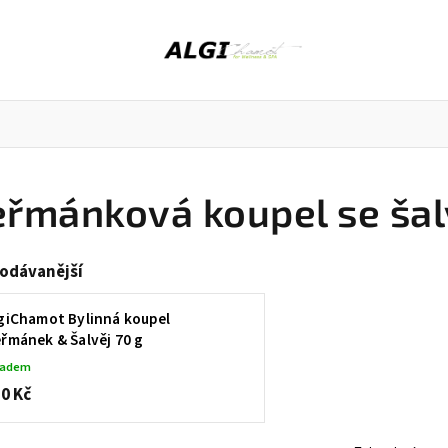
řmánková koupel se šal
Peeling z mořských řas
Bylinky do koupele
odávanější
giChamot Bylinná koupel
řmánek & Šalvěj 70 g
ladem
0 Kč