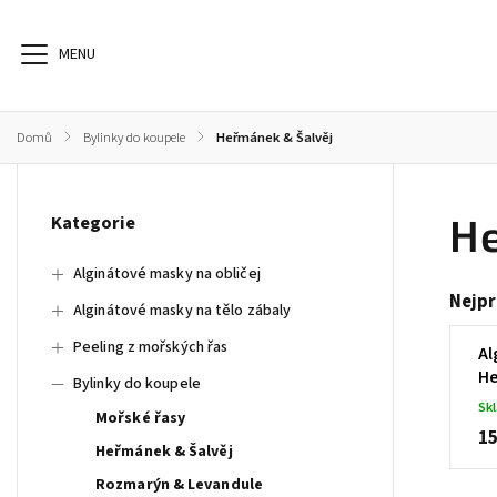
Domů
/
Bylinky do koupele
/
Heřmánek & Šalvěj
He
Alginátové masky na obličej
Alginátové masky na tělo zábaly
Kategorie
Alginátové masky na obličej
Nejpr
Alginátové masky na tělo zábaly
Peeling z mořských řas
Al
He
Bylinky do koupele
Sk
Mořské řasy
15
Heřmánek & Šalvěj
Rozmarýn & Levandule