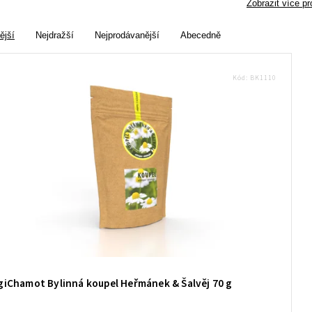
Zobrazit více p
ější
Nejdražší
Nejprodávanější
Abecedně
Kód:
BK1110
giChamot Bylinná koupel Heřmánek & Šalvěj 70 g