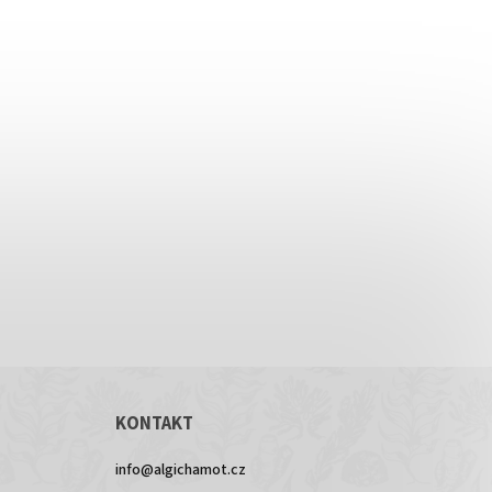
KONTAKT
info
@
algichamot.cz