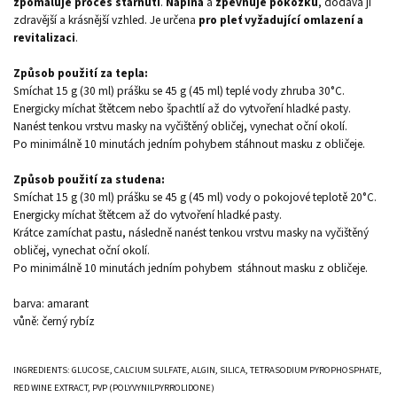
zpomaluje proces stárnutí
.
Napíná
a
zpevňuje pokožku
, dodává jí
zdravější a krásnější vzhled. Je určena
pro pleť
vyžadující omlazení a
revitalizaci
.
Způsob použití za tepla:
Smíchat 15 g (30 ml) prášku se 45 g (45 ml) teplé vody zhruba 30°C.
Energicky míchat štětcem nebo špachtlí až do vytvoření hladké pasty.
Nanést tenkou vrstvu masky na vyčištěný obličej, vynechat oční okolí.
Po minimálně 10 minutách jedním pohybem stáhnout masku z obličeje.
Způsob použití za studena:
Smíchat 15 g (30 ml) prášku se 45 g (45 ml) vody o pokojové teplotě 20°C.
Energicky míchat štětcem až do vytvoření hladké pasty.
Krátce zamíchat pastu, následně nanést tenkou vrstvu masky na vyčištěný
obličej, vynechat oční okolí.
Po minimálně 10 minutách jedním pohybem stáhnout masku z obličeje.
barva: amarant
vůně: černý rybíz
INGREDIENTS: GLUCOSE, CALCIUM SULFATE, ALGIN, SILICA, TETRASODIUM PYROPHOSPHATE,
RED WINE EXTRACT, PVP (POLYVYNILPYRROLIDONE)