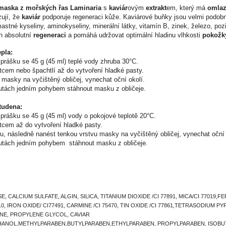
maska z mořských řas Laminaria
s
kaviár
ovým
extrakt
em, který má
omlaz
zují, že
kaviár
podporuje regeneraci kůže. Kaviárové buňky jsou velmi podo
tné kyseliny, aminokyseliny, minerální látky, vitamín B, zinek, železo, pozi
h absolutní
regeneraci
a pomáhá udržovat optimální hladinu vlhkosti
pokožk
pla:
prášku se 45 g (45 ml) teplé vody zhruba 30°C.
tcem nebo špachtlí až do vytvoření hladké pasty.
 masky na vyčištěný obličej, vynechat oční okolí.
utách jedním pohybem stáhnout masku z obličeje.
tudena:
prášku se 45 g (45 ml) vody o pokojové teplotě 20°C.
tcem až do vytvoření hladké pasty.
u, následně nanést tenkou vrstvu masky na vyčištěný obličej, vynechat oční 
utách jedním pohybem stáhnout masku z obličeje.
 CALCIUM SULFATE, ALGIN, SILICA, TITANIUM DIOXIDE /CI 77891, MICA/CI 77019,F
, IRON OXIDE/ CI77491, CARMINE /CI 75470, TIN OXIDE /CI 77861,TETRASODIUM P
E, PROPYLENE GLYCOL, CAVIAR
ANOL,METHYLPARABEN,BUTYLPARABEN,ETHYLPARABEN, PROPYLPARABEN, ISOBU