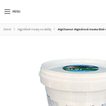
Domů
/
Alginátové masky na obličej
/
AlgiChamot Alginátová maska Elixír o
Alginátové masky na obličej
Alginátové masky na tělo zábaly