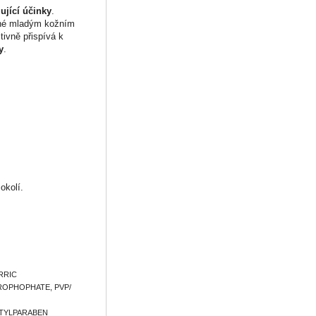
ující účinky
.
bné mladým kožním
tivně přispívá k
y
.
okolí.
ERRIC
YROPHOPHATE, PVP/
TYLPARABEN