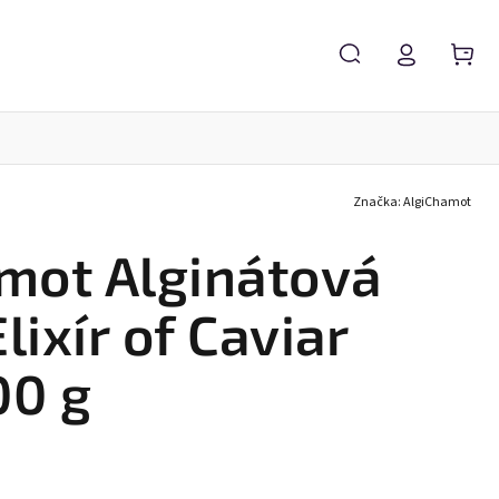
Značka:
AlgiChamot
Kosmetické potřeby
NORDKINN collagen
mot Alginátová
ixír of Caviar
00 g