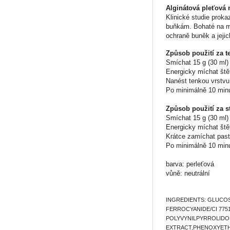
Alginátová pleťová
Klinické studie proka
buňkám. Bohaté na mas
ochraně buněk a jejic
Způsob použití za te
Smíchat 15 g (30 ml) 
Energicky míchat ště
Nanést tenkou vrstvu
Po minimálně 10 min
Způsob použití za s
Smíchat 15 g (30 ml) 
Energicky míchat ště
Krátce zamíchat past
Po minimálně 10 min
barva: perleťová
vůně: neutrální
INGREDIENTS: GLUCOSE,
FERROCYANIDE/CI 77510
POLYVYNILPYRROLIDON
EXTRACT,PHENOXYETH