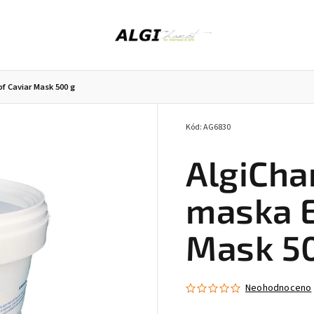
f Caviar Mask 500 g
Kód:
AG6830
Peeling z mořských řas
Bylinky do koupele
AlgiCha
maska El
Mask 5
Neohodnoceno