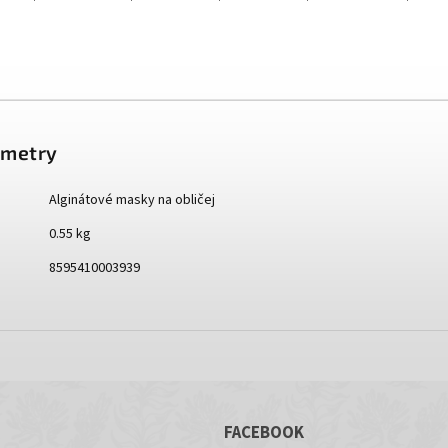
ametry
Alginátové masky na obličej
0.55 kg
8595410003939
FACEBOOK