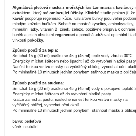
Alginátová pleťová
maska z mořských řas Laminaria
s
kaviár
ový
extrakt
em, který má
omlazující účinky
. Klinické studie prokazují, že
kaviár
podporuje regeneraci kůže. Kaviárové buňky jsou velmi podob
mladým kožním buňkám. Bohaté na mastné kyseliny, aminokyseliny,
minerální látky, vitamín B, zinek, železo, pozitivně přispívá k ochraně
buněk a jejich absolutní
regeneraci
a pomáhá udržovat optimální hlad
vlhkosti
pokožky
.
Způsob použití za tepla:
Smíchat 15 g (30 ml) prášku se 45 g (45 ml) teplé vody zhruba 30°C.
Energicky míchat štětcem nebo špachtlí až do vytvoření hladké pasty
Nanést tenkou vrstvu masky na vyčištěný obličej, vynechat oční okolí
Po minimálně 10 minutách jedním pohybem stáhnout masku z obličej
Způsob použití za studena:
Smíchat 15 g (30 ml) prášku se 45 g (45 ml) vody o pokojové teplotě 
Energicky míchat štětcem až do vytvoření hladké pasty.
Krátce zamíchat pastu, následně nanést tenkou vrstvu masky na
vyčištěný obličej, vynechat oční okolí.
Po minimálně 10 minutách jedním pohybem stáhnout masku z obličej
barva: perleťová
vůně: neutrální