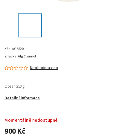
Kód:
AG6820
Značka:
AlgiChamot
Neohodnoceno
Obsah 250 g
Detailní informace
Momentálně nedostupné
900 Kč