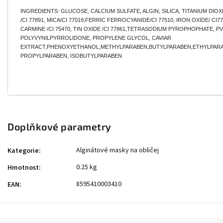
INGREDIENTS: GLUCOSE, CALCIUM SULFATE, ALGIN, SILICA, TITANIUM DIOX
/CI 77891, MICA/CI 77019,FERRIC FERROCYANIDE/CI 77510, IRON OXIDE/ CI77
CARMINE /CI 75470, TIN OXIDE /CI 77861,TETRASODIUM PYROPHOPHATE, PV
POLYVYNILPYRROLIDONE, PROPYLENE GLYCOL, CAVIAR
EXTRACT,PHENOXYETHANOL,METHYLPARABEN,BUTYLPARABEN,ETHYLPARA
PROPYLPARABEN, ISOBUTYLPARABEN
Doplňkové parametry
Alginátové masky na obličej
Kategorie
:
0.25 kg
Hmotnost
:
8595410003410
EAN
: