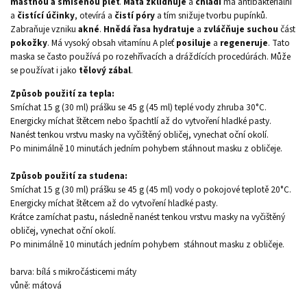
mastnou a smíšenou pleť
.
Máta zklidňuje
a
chladí
má antibakteriální
a
čistící
účinky
, otevírá a
čistí póry
a tím snižuje tvorbu pupínků.
Zabraňuje vzniku
akné
.
Hnědá řasa hydratuje
a
zvláčňuje suchou
část
pokožky
. Má vysoký obsah vitamínu A pleť
posiluje
a
regeneruje
. Tato
maska se často používá po rozehřívacích a dráždících procedúrách. Může
se používat i jako
tělový zábal
.
Způsob použití za tepla:
Smíchat 15 g (30 ml) prášku se 45 g (45 ml) teplé vody zhruba 30°C.
Energicky míchat štětcem nebo špachtlí až do vytvoření hladké pasty.
Nanést tenkou vrstvu masky na vyčištěný obličej, vynechat oční okolí.
Po minimálně 10 minutách jedním pohybem stáhnout masku z obličeje.
Způsob použití za studena:
Smíchat 15 g (30 ml) prášku se 45 g (45 ml) vody o pokojové teplotě 20°C.
Energicky míchat štětcem až do vytvoření hladké pasty.
Krátce zamíchat pastu, následně nanést tenkou vrstvu masky na vyčištěný
obličej, vynechat oční okolí.
Po minimálně 10 minutách jedním pohybem stáhnout masku z obličeje.
barva: bílá s mikročásticemi máty
vůně: mátová