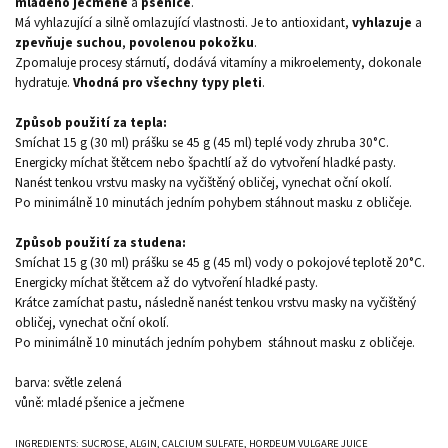
mladého ječmene
a
pšenice
.
Má vyhlazující a silně omlazující vlastnosti. Je to antioxidant,
vyhlazuje
a
zpevňuje suchou
,
povolenou pokožku
.
Zpomaluje procesy stárnutí, dodává vitamíny a mikroelementy, dokonale
hydratuje.
Vhodná pro všechny typy pleti
.
Způsob použití za tepla:
Smíchat 15 g (30 ml) prášku se 45 g (45 ml) teplé vody zhruba 30°C.
Energicky míchat štětcem nebo špachtlí až do vytvoření hladké pasty.
Nanést tenkou vrstvu masky na vyčištěný obličej, vynechat oční okolí.
Po minimálně 10 minutách jedním pohybem stáhnout masku z obličeje.
Způsob použití za studena:
Smíchat 15 g (30 ml) prášku se 45 g (45 ml) vody o pokojové teplotě 20°C.
Energicky míchat štětcem až do vytvoření hladké pasty.
Krátce zamíchat pastu, následně nanést tenkou vrstvu masky na vyčištěný
obličej, vynechat oční okolí.
Po minimálně 10 minutách jedním pohybem stáhnout masku z obličeje.
barva: světle zelená
vůně: mladé pšenice a ječmene
INGREDIENTS: SUCROSE, ALGIN, CALCIUM SULFATE, HORDEUM VULGARE JUICE