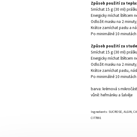
Způsob použití za tepla
Smíchat 15 g (30 ml) prášk
Energicky míchat štětcem n
Odložit masku na 2 minuty,
Krátce zamíchat pastu a nás
Po minimálně 10 minutách 
Způsob použití za stud
Smíchat 15 g (30 ml) prášk
Energicky míchat štětcem n
Odložit masku na 2 minuty,
Krátce zamíchat pastu, násl
Po minimálně 10 minutách 
barva: krémová s mikročás
vůně: heřmánku a šalvěje
Ingredients: SUCROSE, ALGIN, 
CI77891