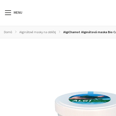
Domů
/
Alginátové masky na obličej
/
AlgiChamot Alginátová maska Bio C
Alginátové masky na obličej
Alginátové masky na tělo zábaly