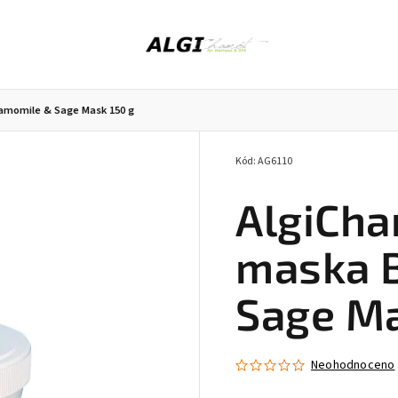
amomile & Sage Mask 150 g
Kód:
AG6110
Peeling z mořských řas
Bylinky do koupele
AlgiCha
maska 
Sage Ma
Neohodnoceno