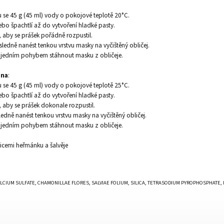
:
u se 45 g (45 ml) vody o pokojové teplotě 20°C.
ebo špachtlí až do vytvoření hladké pasty.
 aby se prášek pořádně rozpustil.
ledně nanést tenkou vrstvu masky na vyčištěný obličej.
jedním pohybem stáhnout masku z obličeje.
ena
:
u se 45 g (45 ml) vody o pokojové teplotě 25°C.
ebo špachtlí až do vytvoření hladké pasty.
 aby se prášek dokonale rozpustil.
edně nanést tenkou vrstvu masky na vyčištěný obličej.
jedním pohybem stáhnout masku z obličeje.
ticemi heřmánku a šalvěje
CALCIUM SULFATE, CHAMONILLAE FLORES, SALVIAE FOLIUM, SILICA, TETRASODIUM PYROPHOSPHATE, 