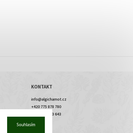
KONTAKT
info
@
algichamot.cz
+420 775 878 780
+420 778 543 643
Souhlasím