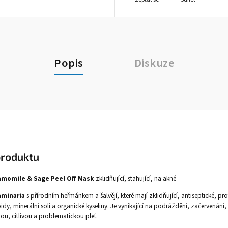
Popis
Diskuze
produktu
amomile & Sage Peel Off Mask
zklidňující, stahující, na akné
aminaria
s přírodním heřmánkem a šalvějí, které mají zklidňující, antiseptické, proti
idy, minerální soli a organické kyseliny. Je vynikající na podráždění, začervenání,
ou, citlivou a problematickou pleť.