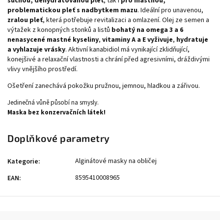
suchou, dehydratovanou pleť
, tak i
pro mastnou,
problematickou pleť s nadbytkem mazu
. Ideální pro unavenou,
zralou pleť
, která potřebuje revitalizaci a omlazení. Olej ze semen a
výtažek z konopných stonků a listů
bohatý na omega 3 a 6
nenasycené mastné kyseliny
,
vitaminy A a E vyživuje
,
hydratuje
a vyhlazuje vrásky
. Aktivní kanabidiol má vynikající zklidňující,
konejšivé a relaxační vlastnosti a chrání před agresivními, dráždivými
vlivy vnějšího prostředí.
Ošetření zanechává pokožku pružnou, jemnou, hladkou a zářivou.
Jedinečná vůně působí na smysly.
Maska bez konzervačních látek!
Doplňkové parametry
Alginátové masky na obličej
Kategorie
:
8595410008965
EAN
: