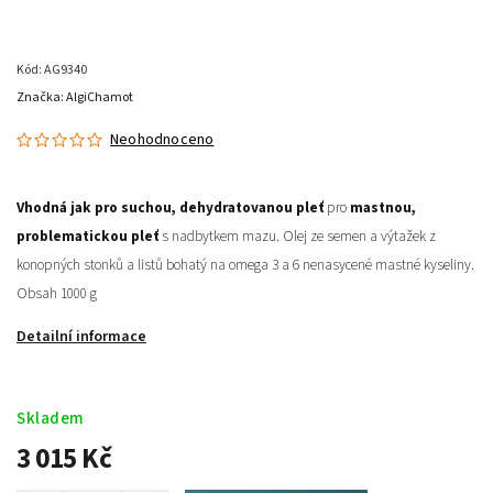
Kód:
AG9340
Značka:
AlgiChamot
Neohodnoceno
Vhodná jak pro suchou, dehydratovanou pleť
pro
mastnou,
problematickou pleť
s nadbytkem mazu. Olej ze semen a výtažek z
konopných stonků a listů bohatý na omega 3 a 6 nenasycené mastné kyseliny.
Obsah 1000 g
Detailní informace
Skladem
3 015 Kč