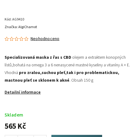
Kód:
AG9410
Značka:
AlgiChamot
Neohodnoceno
Specializovaná maska z řas s
CBD
olejem a extraktem konopných
lístů,bohatá na omega 3 a 6 nenasycené mastné kyseliny a vitaníny A + E.
Vhodná
pro zralou,suchou
pleť,tak i pro problematickou,
mastnou pleť se sklonem k akné
. Obsah 150 g
Detailní informace
Skladem
565 Kč