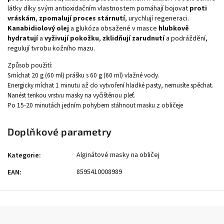
látky díky svým antioxidačním vlastnostem pomáhají bojovat
proti
vráskám
,
zpomalují proces stárnutí
, urychlují regeneraci.
Kanabidiolový olej
a glukóza obsažené v masce
hlubkově
hydratují
a
vyživují pokožku
,
zklidňují zarudnutí
a podráždění,
regulují tvrobu kožního mazu.
Způsob použití:
Smíchat 20 g (60 ml) prášku s 60 g (60 ml) vlažné vody.
Energicky míchat 1 minutu až do vytvoření hladké pasty, nemusíte spěchat.
Nanést tenkou vrstvu masky na vyčištěnou pleť.
Po 15-20 minutách jedním pohybem stáhnout masku z obličeje
Doplňkové parametry
Alginátové masky na obličej
Kategorie
:
8595410008989
EAN
: