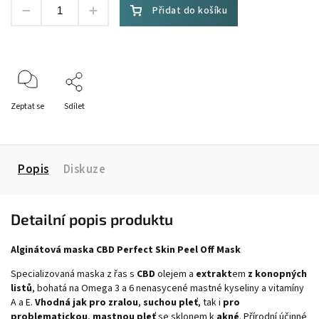
Přidat do košíku
Zeptat se
Sdílet
Popis
Diskuze
Detailní popis produktu
Alginátová maska CBD Perfect Skin Peel Off Mask
Specializovaná maska z řas s
CBD
olejem a
extrakt
em
z konopných
listů
, bohatá na Omega 3 a 6 nenasycené mastné kyseliny a vitamíny
A a E.
Vhodná jak pro zralou
,
suchou pleť
, tak i
pro
problematickou
,
mastnou pleť
se sklonem k
akné
. Přírodní účinné